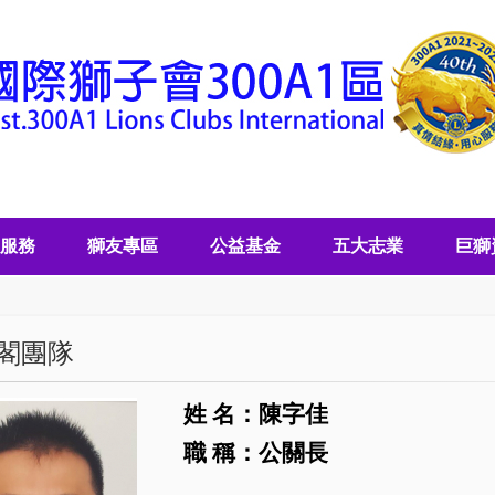
服務
獅友專區
公益基金
五大志業
巨獅
閣團隊
姓 名：陳字佳
職 稱：公關長