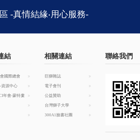
1區 -真情結緣‧用心服務-
連結
相關連結
聯絡我們
會國際總會
巨獅雜誌
-資源中心
電子會刊
LCI年會-蒙特婁
公益贊助
台灣獅子大學
300A1臉書社團