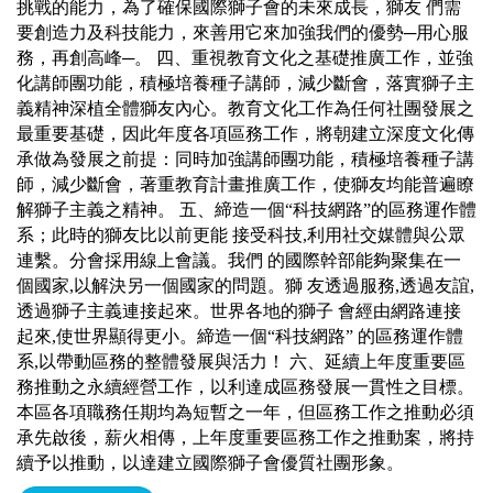
挑戰的能力，為了確保國際獅子會的未來成長，獅友 們需
要創造力及科技能力，來善用它來加強我們的優勢─用心服
務，再創高峰─。 四、重視教育文化之基礎推廣工作，並強
化講師團功能，積極培養種子講師，減少斷會，落實獅子主
義精神深植全體獅友內心。教育文化工作為任何社團發展之
最重要基礎，因此年度各項區務工作，將朝建立深度文化傳
承做為發展之前提：同時加強講師團功能，積極培養種子講
師，減少斷會，著重教育計畫推廣工作，使獅友均能普遍瞭
解獅子主義之精神。 五、締造一個“科技網路”的區務運作體
系；此時的獅友比以前更能 接受科技,利用社交媒體與公眾
連繫。分會採用線上會議。我們 的國際幹部能夠聚集在一
個國家,以解決另一個國家的問題。獅 友透過服務,透過友誼,
透過獅子主義連接起來。世界各地的獅子 會經由網路連接
起來,使世界顯得更小。締造一個“科技網路” 的區務運作體
系,以帶動區務的整體發展與活力！ 六、延續上年度重要區
務推動之永續經營工作，以利達成區務發展一貫性之目標。
本區各項職務任期均為短暫之一年，但區務工作之推動必須
承先啟後，薪火相傳，上年度重要區務工作之推動案，將持
續予以推動，以達建立國際獅子會優質社團形象。