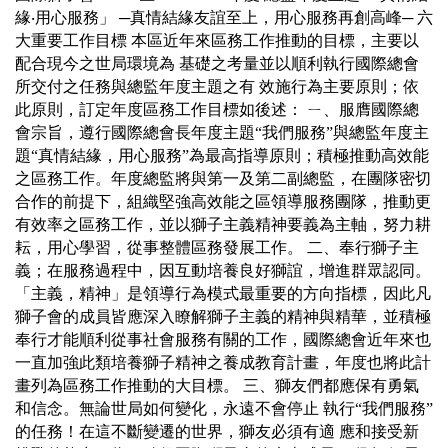
緣‧用心服務」 ─真情結緣友誼至上，用心服務再創高峰─ 六
大重要工作目標 本區近年來區務工作推動的目標，主要以
配合現今之世局環境為 基礎之考量並以順利執行國際總會
所交付之任務與總監年度主題之有 效施行為主要原則；依
此原則，訂定年度區務工作目標如後述： ㄧ、服膺國際總
會宗旨，遵行國際總會長年度主題“我們服務”與總監年度主
題“真情結緣，用心服務”為最高指導原則；積極推動高效能
之區務工作。年度總監將與第一及第二副總監，在團隊密切
合作的前提下，組織堅強高效能之區領導服務團隊，推動更
有效率之區務工作，並以獅子主義精神要義為主軸，努力耕
耘，用心學習，從事整體區務發展工作。 二、奉行獅子主
義；在服務過程中，因互動培養良好獅誼，增進群眾認同。
「主義，精神」是領導行為模式最重要的方向指標，因此凡
獅子會的成員皆應深入瞭解獅子主義的精神與精華，並積極
奉行才能順利從事社會服務有關的工作，國際總會近年來也
一直加強此類培養獅子精神之養成教育計畫，年度也將此計
畫列為區務工作推動的大目標。 三、獅友們都應保有勇氣
和信念。無論世局如何變化，永遠不會停止 執行“我們服務”
的任務！在這不斷變遷的世界，獅友必須有適 應和接受新