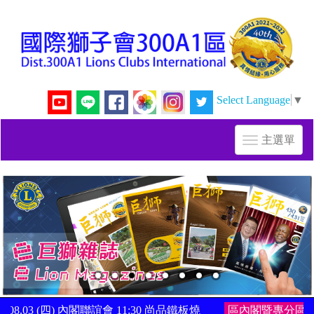
Select Language
▼
主選單
Toggle
navigation
 (四) 內閣聯誼會 11:30 尚品鐵板燒
區內閣暨專分區主席聯誼會