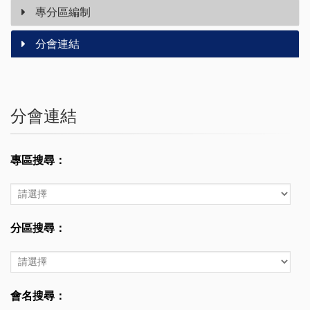
專分區編制
分會連結
分會連結
專
專區搜尋：
區
搜
專
尋
區
搜
分
分區搜尋：
尋
區
搜
分
尋：
區
搜
會
會名搜尋：
尋
名