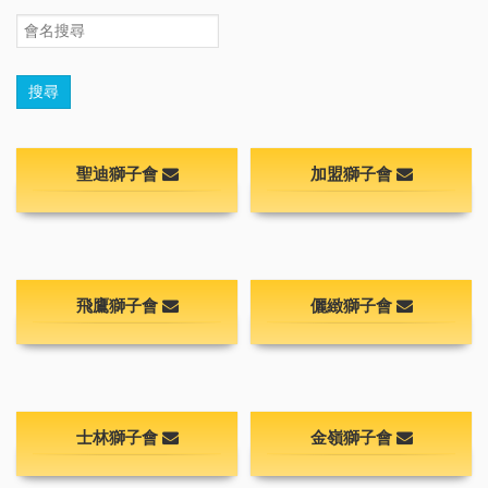
搜
會
尋：
名
搜
搜尋
尋
聖迪獅子會
加盟獅子會
飛鷹獅子會
儷緻獅子會
士林獅子會
金嶺獅子會