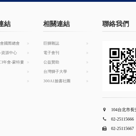
連結
相關連結
聯絡我們
會國際總會
巨獅雜誌
-資源中心
電子會刊
LCI年會-蒙特婁
公益贊助
台灣獅子大學
300A1臉書社團
104台北市長
02-25115666
02-25115667