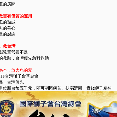
適的房間
做更有價質的運用
工的熱誠
人的善心
遠的感謝
，救台灣
鄉兒童營養不足
的救助，台灣優先急難救助
為本，放大您的愛
CTF台灣獅子會基金會
聲，台灣優先
單位新台幣五千元，即可關懷疾苦、扶弱濟困、實踐獅子精神