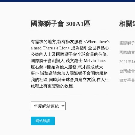
國際獅子會 300A1區
相關
有需求的地方,就有獅友服務 <Where there's
國際獅子
a need There's a Lion> 成為指引全世界熱心
國際總會
公益的人士及國際獅子會全球會員的信條.
國際獅子會創辦人,茂文鐘士 Melvin Jones
2021年
座右銘 <開始為他人服務,您才能成就大
台灣總會
事]> 誠摯邀請您加入國際獅子會開始服務
我的社區,同時與全球會員建立友誼,在人生
獅友手冊
旅程上有更豐碩的收穫.
網站維護