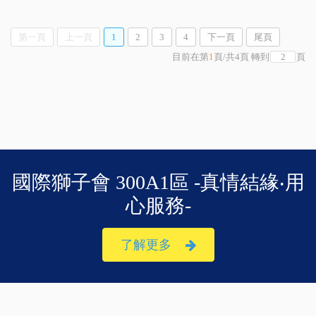
第一頁
上一頁
1
2
3
4
下一頁
尾頁
目前在第
1
頁
/
共
4
頁
轉到
頁
國際獅子會 300A1區 -真情結緣‧用
心服務-
了解更多